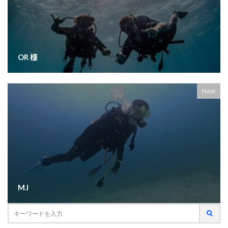
OR 様
Next
M.I