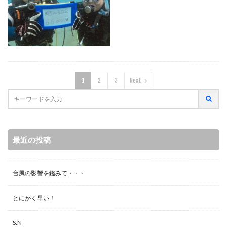
1
2
3
Next
最近の投稿
台風の影響を鑑みて・・・
とにかく早い！
S.N