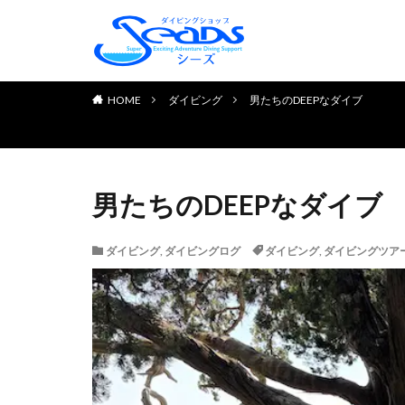
TOP PAGE
初めてのお客様へ
ダイビングライセンス取得
お申し込みの流れ
よくある質問
チェック＆リフレッシュコ
体験ダイビング
お客様の声
HOME
ダイビング
男たちのDEEPなダイブ
男たちのDEEPなダイブ
ダイビング
,
ダイビングログ
ダイビング
,
ダイビングツア