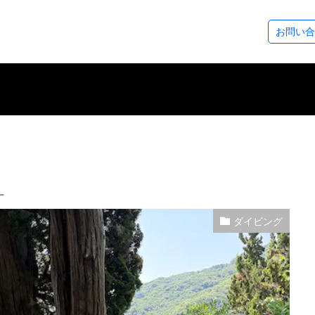
ステップアップコース
ダイビングツアー
SeaDsについ
お問い合
コース
ース
アドベンチャーダイバー
アドバンスドOWダイバー
レスキューダイバー
スペシャルティー
EFR（救急救命法）
マスタースクーバダイバー
プロダイバーコース
その他のコース
フォトギャラリー
ダイビングログ
ツアースケジュール
アクセスについ
スタッフ紹介
各種割引制度
レンタル＆サー
シーズから皆様
ー
ダイビング