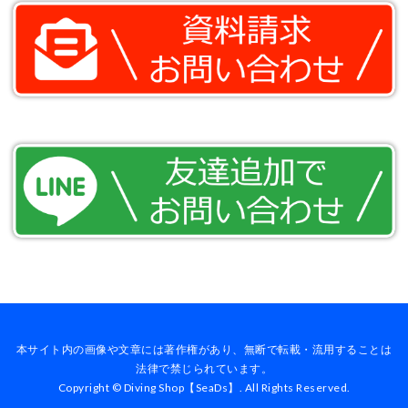
本サイト内の画像や文章には著作権があり、無断で転載・流用することは
法律で禁じられています。
Copyright © Diving Shop【SeaDs】. All Rights Reserved.