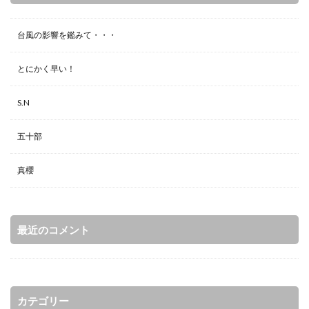
台風の影響を鑑みて・・・
とにかく早い！
S.N
五十部
真櫻
最近のコメント
カテゴリー