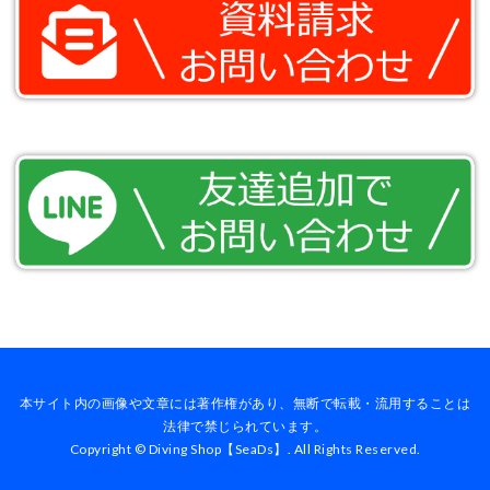
本サイト内の画像や文章には著作権があり、無断で転載・流用することは
法律で禁じられています。
Copyright © Diving Shop【SeaDs】. All Rights Reserved.