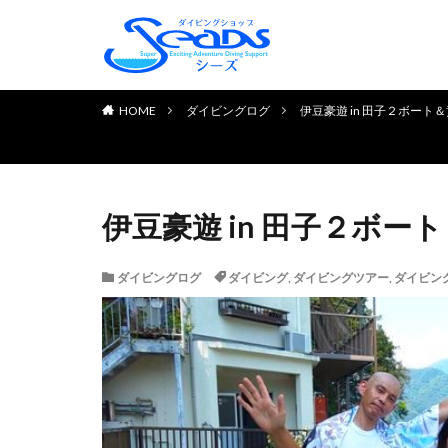
TOP PAGE
初めてのお客様へ
ダイビングライセンス取得
お申し込みの流れ
よくある質問
チェック＆リフレッシュコ
体験ダイビング
お客様の声
HOME
ダイビングログ
伊豆豪遊 in 田子２ボート
伊豆豪遊 in 田子２ボー
ダイビングログ
ダイビング
,
ダイビングツアー
,
ダイビン