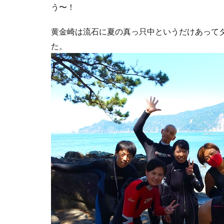
う〜！
黄金崎は流石に夏の真っ只中というだけあって
た。