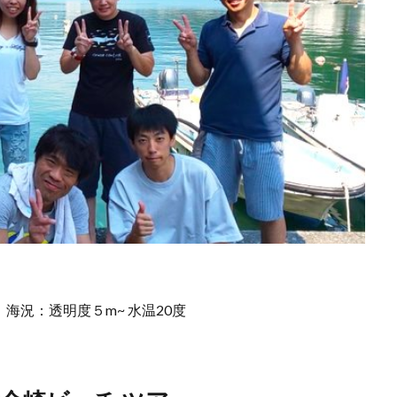
れ
海況：透明度５m~ 水温20度