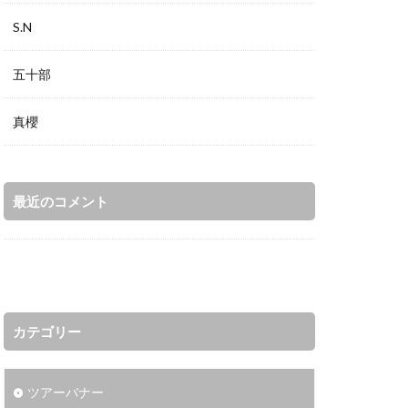
S.N
五十部
真櫻
最近のコメント
カテゴリー
ツアーバナー