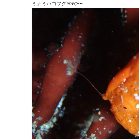
ミナミハコフグYGや〜