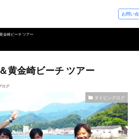
ステップアップコース
ダイビングツアー
SeaDsについ
お問い合
コース
ース
アドベンチャーダイバー
アドバンスドOWダイバー
レスキューダイバー
スペシャルティー
EFR（救急救命法）
マスタースクーバダイバー
プロダイバーコース
その他のコース
フォトギャラリー
ダイビングログ
ツアースケジュール
アクセスについ
スタッフ紹介
各種割引制度
レンタル＆サー
シーズから皆様
＆黄金崎ビーチ ツアー
ト＆黄金崎ビーチ ツアー
グログ
ダイビングログ