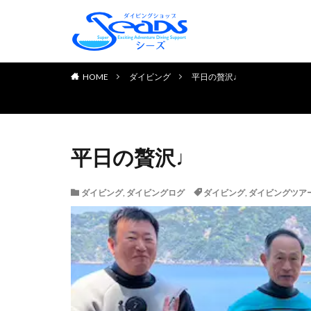
TOP PAGE
初めてのお客様へ
ダイビングライセンス取得
お申し込みの流れ
よくある質問
チェック＆リフレッシュコ
体験ダイビング
お客様の声
HOME
ダイビング
平日の贅沢♩
平日の贅沢♩
ダイビング
,
ダイビングログ
ダイビング
,
ダイビングツア