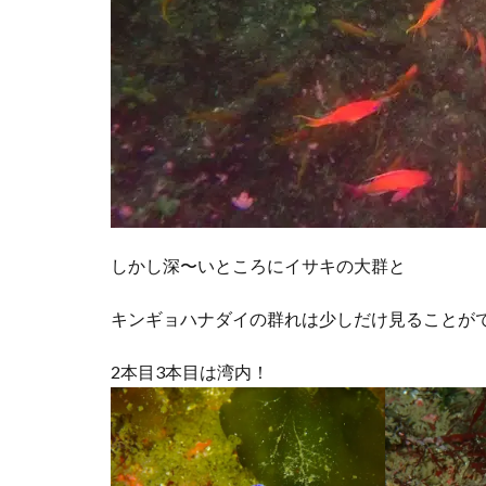
しかし深〜いところにイサキの大群と
キンギョハナダイの群れは少しだけ見ることが
2本目3本目は湾内！