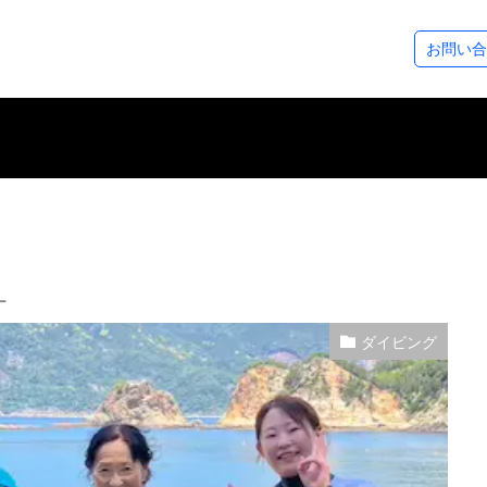
ステップアップコース
ダイビングツアー
SeaDsについ
お問い合
コース
ース
アドベンチャーダイバー
アドバンスドOWダイバー
レスキューダイバー
スペシャルティー
EFR（救急救命法）
マスタースクーバダイバー
プロダイバーコース
その他のコース
フォトギャラリー
ダイビングログ
ツアースケジュール
アクセスについ
スタッフ紹介
各種割引制度
レンタル＆サー
シーズから皆様
ー
ダイビング