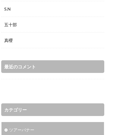
S.N
五十部
真櫻
最近のコメント
カテゴリー
ツアーバナー