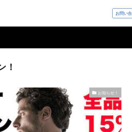
ステップアップコース
ダイビングツアー
SeaDsについ
お問い合
コース
ース
アドベンチャーダイバー
アドバンスドOWダイバー
レスキューダイバー
スペシャルティー
EFR（救急救命法）
マスタースクーバダイバー
プロダイバーコース
その他のコース
フォトギャラリー
ダイビングログ
ツアースケジュール
アクセスについ
スタッフ紹介
各種割引制度
レンタル＆サー
シーズから皆様
ン！
お知らせ！