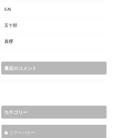
S.N
五十部
真櫻
最近のコメント
カテゴリー
ツアーバナー