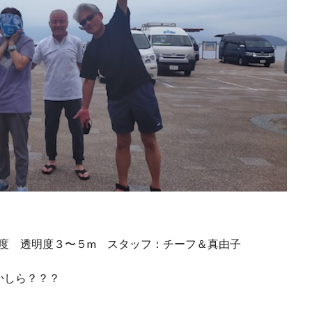
3度 透明度３〜５m
スタッフ：チーフ＆真由子
かしら？？？