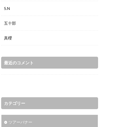
S.N
五十部
真櫻
最近のコメント
カテゴリー
ツアーバナー