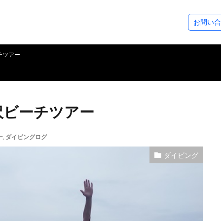
ステップアップコース
ダイビングツアー
SeaDsについ
お問い合
コース
ース
アドベンチャーダイバー
アドバンスドOWダイバー
レスキューダイバー
スペシャルティー
EFR（救急救命法）
マスタースクーバダイバー
プロダイバーコース
その他のコース
フォトギャラリー
ダイビングログ
ツアースケジュール
アクセスについ
スタッフ紹介
各種割引制度
レンタル＆サー
シーズから皆様
チツアー
沢ビーチツアー
ー
,
ダイビングログ
ダイビング