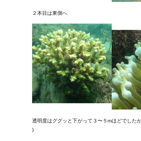
２本目は東側へ
透明度はググッと下がって３〜５mほどでしたが
)