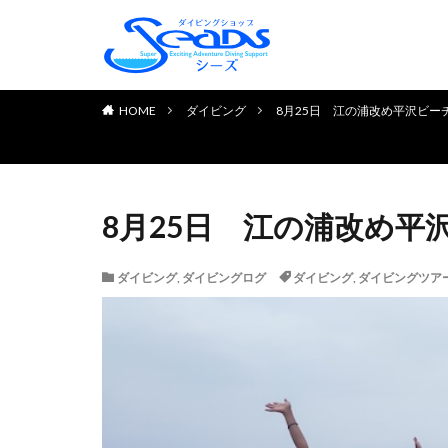
TOP PAGE
初めてのお客様へ
ダイビングライセンス取得
お申し込みの流れ
よくある質問
チェック＆リフレッシュコ
体験ダイビング
お客様の声
HOME
ダイビング
8月25日 江の浦改め平沢ビー
8月25日 江の浦改め平
ダイビング
,
ダイビングログ
ダイビング
,
ダイビングツア