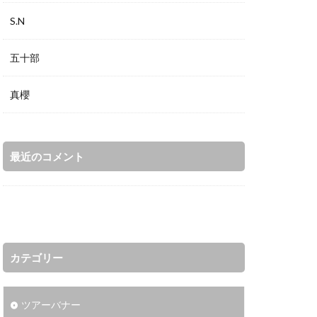
S.N
五十部
真櫻
最近のコメント
カテゴリー
ツアーバナー