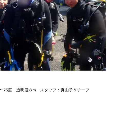
0〜25度 透明度８m
スタッフ：真由子＆チーフ