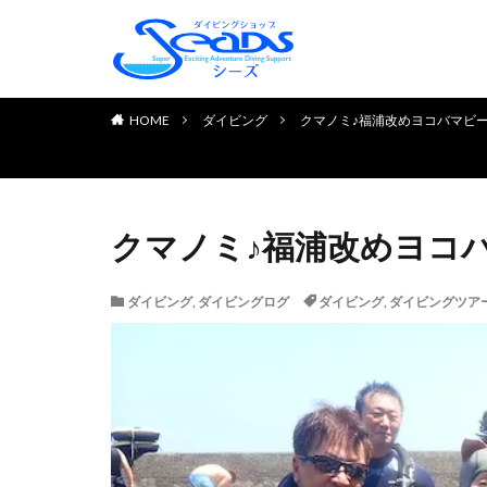
TOP PAGE
初めてのお客様へ
ダイビングライセンス取得
お申し込みの流れ
よくある質問
チェック＆リフレッシュコ
体験ダイビング
お客様の声
HOME
ダイビング
クマノミ♪福浦改めヨコバマビ
クマノミ♪福浦改めヨコ
ダイビング
,
ダイビングログ
ダイビング
,
ダイビングツア