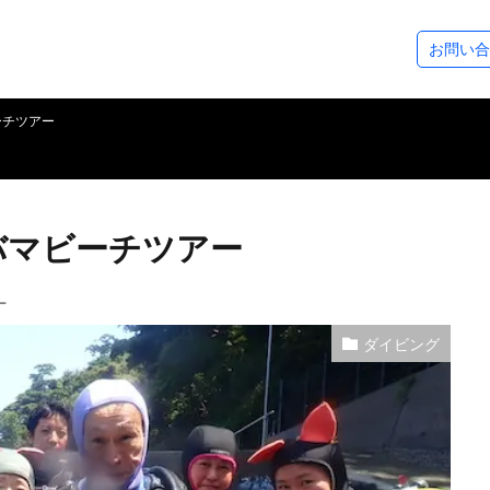
ステップアップコース
ダイビングツアー
SeaDsについ
お問い合
コース
ース
アドベンチャーダイバー
アドバンスドOWダイバー
レスキューダイバー
スペシャルティー
EFR（救急救命法）
マスタースクーバダイバー
プロダイバーコース
その他のコース
フォトギャラリー
ダイビングログ
ツアースケジュール
アクセスについ
スタッフ紹介
各種割引制度
レンタル＆サー
シーズから皆様
ーチツアー
バマビーチツアー
ー
ダイビング