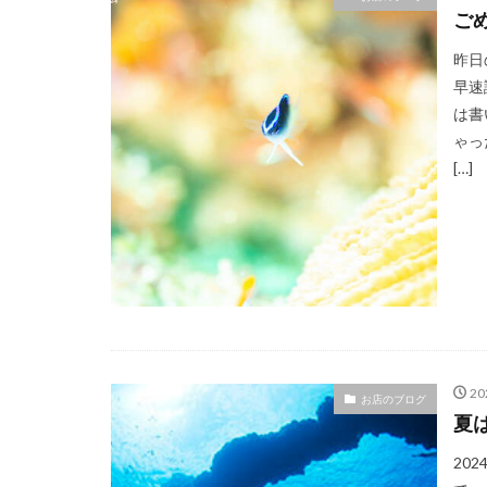
ご
昨日
早速
は書
ゃっ
[…]
2
お店のブログ
夏
20