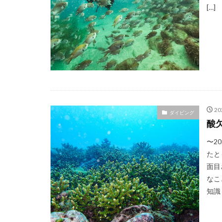
[…]
2
ダイビング
酸
〜2
たと
面目
なこ
知識 