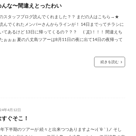
めんな〜間違えとったわい
のスタッフブログ読んでくれました？？ まだの人はこちら→★
読んでくれたメンバーさんからラインが！ 14日までってチラシに
いてあるけど 13日に帰ってくるの？？？ ( ´Д`)！！！ 間違えち
たぉぉぉ 夏の八丈島ツアーは8月11日の夜に出て14日の夜帰って
続きを読む
024年4月12日
はすぐそこ！
24年下半期のツアーが 続々と出来つつありますよ〜♪( ´θ｀)ノ そし