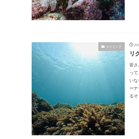
2
ダイビング
リ
皆さ
って
いな
ーナ
るそ