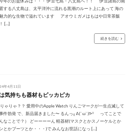
今年のお盆休みは・・・ 伊豆七島・八丈島へ！！ 伊豆諸島の南
置する八丈島は、太平洋沖に流れる黒潮のルート上にあって 海の
魅力的な生物で溢れています アオウミガメはもはや日常茶飯
 […]
続きを読む
024年4月11日
月は気持ちも器材もピッカピカ
ゃりゃ？？ 愛用中のApple Watch りんごマークが一生点滅して
事件勃発 で、新品届きました〜 るんっ₍₍ ᕕ(´ ω` )ᕗ⁾⁾ ってことで
んなことで？） どーーーーん 軽器材(マスクとかスノーケルとか
ンとかブーツとか・・・)で みんなお世話になっ […]