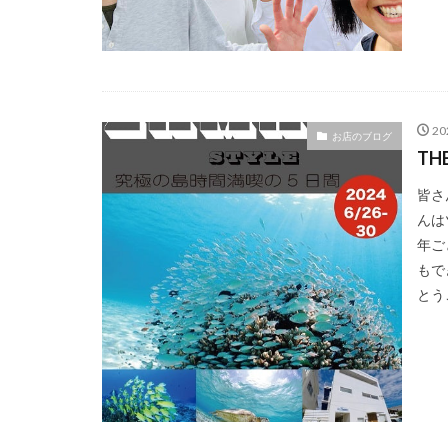
2
お店のブログ
TH
皆さ
んは
年ご
もで
とう