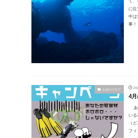
て、
に位
中は
事！！
2
お店のブログ
4
あり
いる
（ど
フィ