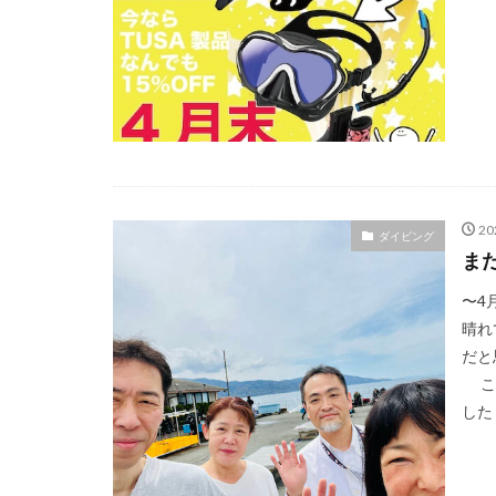
2
ダイビング
ま
〜4
晴れ
だと
こん
した・