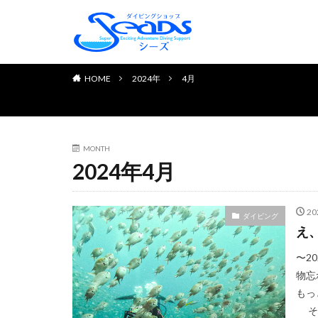
TOP PAGE
初めてのお客様へ
ダイビングライセンス取得
お申し込みの流れ
よくある質問
チェック＆リフレッシュコ
体験ダイビング
お客様の声
HOME
2024年
4月
MONTH
2024年4月
2
ダイビング
え
〜2
物忘
もっ
そし