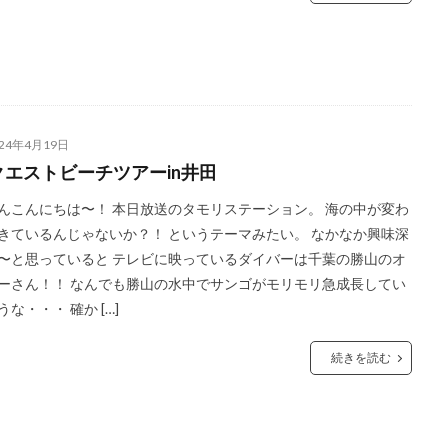
024年4月19日
クエストビーチツアーin井田
んこんにちは〜！ 本日放送のタモリステーション。 海の中が変わ
きているんじゃないか？！ というテーマみたい。 なかなか興味深
〜と思っていると テレビに映っているダイバーは千葉の勝山のオ
ーさん！！ なんでも勝山の水中でサンゴがモリモリ急成長してい
うな・・・ 確か […]
続きを読む