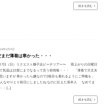
続きを読む
024年4月9日
だまだ薄着は寒かった・・・
月7日（日）リクエスト獅子浜ビーチツアー〜 雨上がりの日曜日
て気温は22度にまでなるって言う前情報・・・ 「薄着で大丈夫
思いますが 寒かったら嫌なので2枚目も着れるようにご準備を」
なやりとり前日にしましたね なのに伝えた張本人 なめてま
・ […]
続きを読む