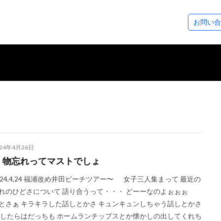
ステップアップコース
ダイビングツアー
SeaDsについ
お問い合
コース
ース
アドベンチャーダイバー
アドバンスドOWダイバー
レスキューダイバー
スペシャルティー
EFR（救急救命法）
マスタースクーバダイバー
プロダイバーコース
その他のコース
フォトギャラリー
ダイビングログ
ツアースケジュール
アクセスについ
スタッフ紹介
各種割引制度
レンタル＆サー
シーズから皆様
024年4月26日
、物忘れってマストでしょ
024,4,24 福浦改め井田ビーチツアー〜 女子三人集まって 最近の
れのひどさについて 語り合うって・・・ どーーなのよぉぉぉ
とさぁ キラキラした話しとかさ キュンキュンしちゃう話しとかさ
たらはだっちも ホームランチップスとか懐かしの出してくれち