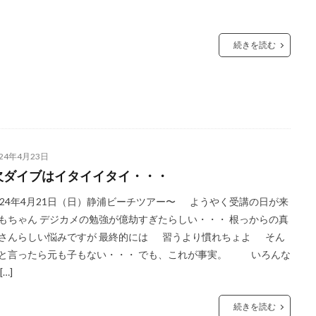
続きを読む
024年4月23日
欠ダイブはイタイイタイ・・・
024年4月21日（日）静浦ビーチツアー〜 ようやく受講の日が来
もちゃん デジカメの勉強が億劫すぎたらしい・・・ 根っからの真
さんらしい悩みですが 最終的には 習うより慣れちょよ そん
と言ったら元も子もない・・・ でも、これが事実。 いろんな
[…]
続きを読む