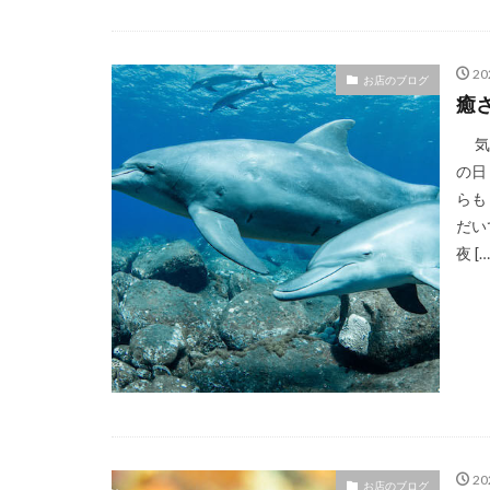
2
お店のブログ
癒
気が
の日
らも
だい
夜 […
2
お店のブログ