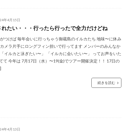
024年4月15日
されたい・・・行ったら行ったで全力だけどね
つけば 毎年会いに行っちゃう御蔵島のイルカたち 地味〜に休み
 カメラ片手にロングフィン担いで行ってます メンバーのみんなか
 「イルカと泳ぎたい〜」 「イルカに会いたい〜」 ってお声をいた
てて 今年は 7月17日（水）〜19(金)でツアー開催決定！！ 17日の
]
続きを読む
024年4月13日