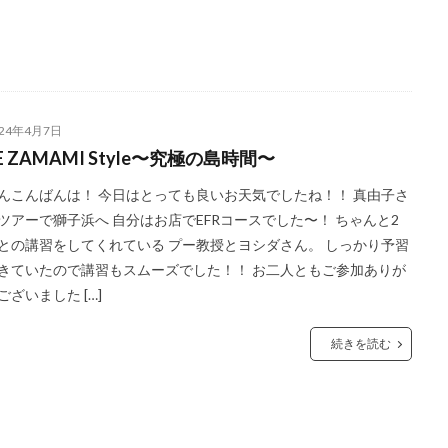
024年4月7日
E ZAMAMI Style〜究極の島時間〜
んこんばんは！ 今日はとっても良いお天気でしたね！！ 真由子さ
ツアーで獅子浜へ 自分はお店でEFRコースでした〜！ ちゃんと2
との講習をしてくれている プー教授とヨシダさん。 しっかり予習
きていたので講習もスムーズでした！！ お二人ともご参加ありが
ございました […]
続きを読む