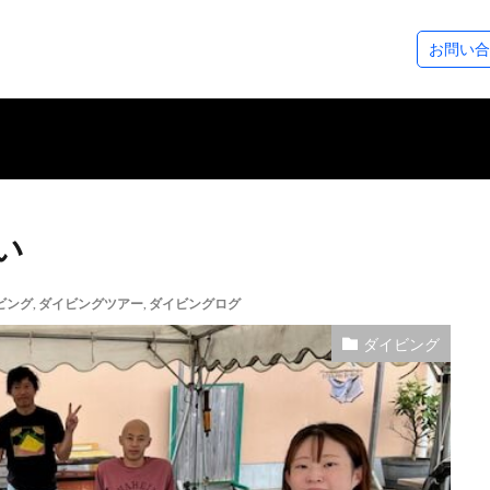
ステップアップコース
ダイビングツアー
SeaDsについ
お問い合
コース
ース
アドベンチャーダイバー
アドバンスドOWダイバー
レスキューダイバー
スペシャルティー
EFR（救急救命法）
マスタースクーバダイバー
プロダイバーコース
その他のコース
フォトギャラリー
ダイビングログ
ツアースケジュール
アクセスについ
スタッフ紹介
各種割引制度
レンタル＆サー
シーズから皆様
い
ビング
,
ダイビングツアー
,
ダイビングログ
ダイビング