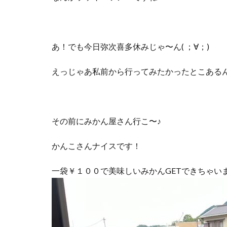
あ！でも今日弥次喜多休みじゃ〜ん( ；∀；)
えっじゃあ私前から行ってみたかったとこある
その前にみかん屋さん行こ〜♪
かんこさんナイスです！
一袋￥１００で美味しいみかんGETできちゃい