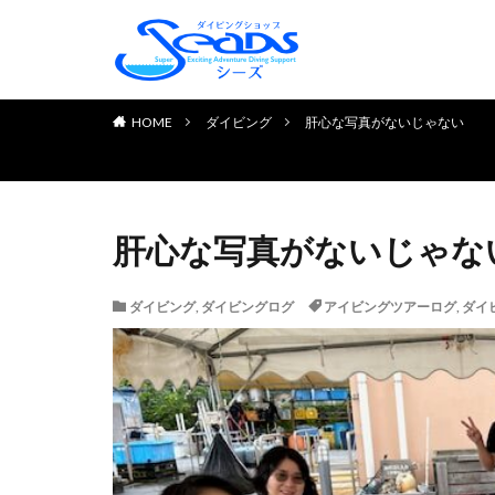
TOP PAGE
初めてのお客様へ
ダイビングライセンス取得
お申し込みの流れ
よくある質問
チェック＆リフレッシュコ
体験ダイビング
お客様の声
HOME
ダイビング
肝心な写真がないじゃない
肝心な写真がないじゃな
ダイビング
,
ダイビングログ
アイビングツアーログ
,
ダイ