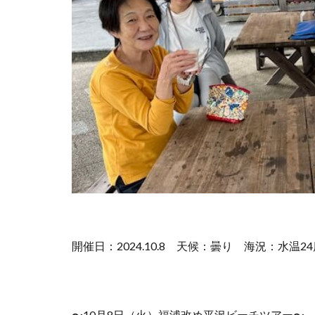
開催日：2024.10.8
天候：曇り
海況：水温2
〜10月8日（火）福浦改め平沢ビーチツアー〜