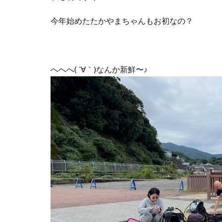
今年始めたたかやまちゃんもお初なの？
へへへ( ´∀｀)なんか新鮮〜♪