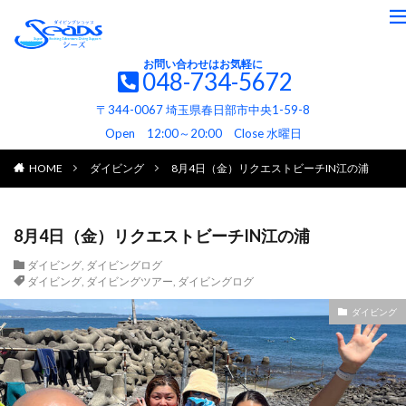
お問い合わせはお気軽に
048-734-5672
〒344-0067 埼玉県春日部市中央1-59-8
Open 12:00～20:00 Close 水曜日
HOME
ダイビング
8月4日（金）リクエストビーチIN江の浦
8月4日（金）リクエストビーチIN江の浦
ダイビング
,
ダイビングログ
ダイビング
,
ダイビングツアー
,
ダイビングログ
ダイビング