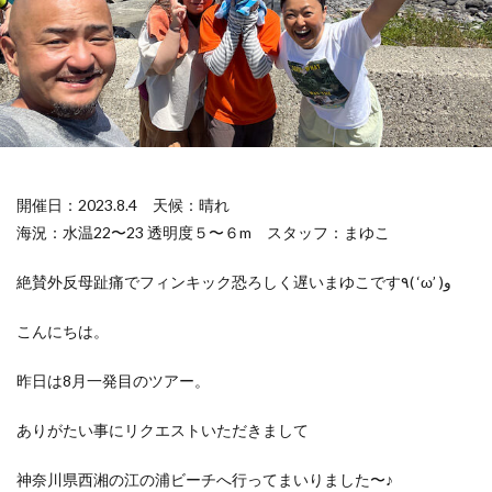
開催日：2023.8.4
天候：晴れ
海況：水温22〜23 透明度５〜６m
スタッフ：まゆこ
絶賛外反母趾痛でフィンキック恐ろしく遅いまゆこです٩( ‘ω’ )و
こんにちは。
昨日は8月一発目のツアー。
ありがたい事にリクエストいただきまして
神奈川県西湘の江の浦ビーチへ行ってまいりました〜♪