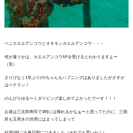
ベニカエルアンコウとオオモンカエルアンコウ・・・
何が違うかは、カエルアンコウSPを受けるとわかりますよ〜
（笑）
さりげなく1年ぶりのIちゃんもハプニングはありましたがさすが
はベテラン！
のんびりゆる〜くダイビング楽しめてよかったでーす！！！
お昼は三太郎寿司で3時には帰れるかなぁ〜と思ってたのに、三箇
所も玉突きの渋滞にはまってしまって
結局5時ごろ春日部につきました（それでも早いか！）