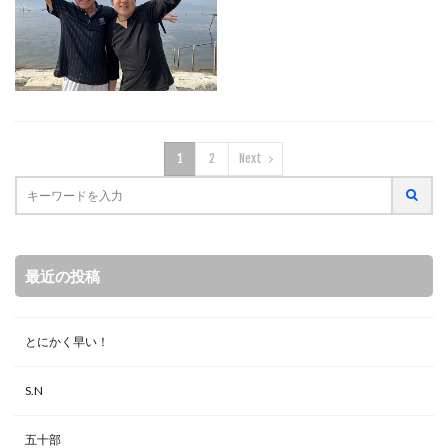
1
2
Next
最近の投稿
とにかく早い！
S.N
五十部