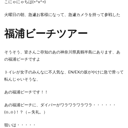
こにゃにゃちは(=^x^=)
火曜日の朝、急遽お客様になって、急遽カメラを持って参戦した
福浦ビーチツアー
そうそう、皆さんご存知のあの神奈川県真鶴半島にあります、あ
の福浦ビーチですよ
トイレが女子のみんなに不人気な、EN/EXの坂がやけに急で滑って
転んじゃいそうな、
あの福浦ビーチです！！
あの福浦ビーチに、ダイバーがワラワラワラワラ・・・・・・
(⊙..⊙ )！？（←失礼。）
狙いは・・・・・