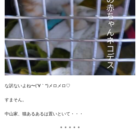
な訳ないよね〜(´∀｀*)メロメロ♡
すまそん。
中山家、猫あるあるは置いといて・・・
＊＊＊＊＊