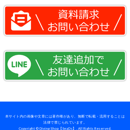
本サイト内の画像や文章には著作権があり、無断で転載・流用することは
法律で禁じられています。
Copyright © Diving Shop【SeaDs】. All Rights Reserved.