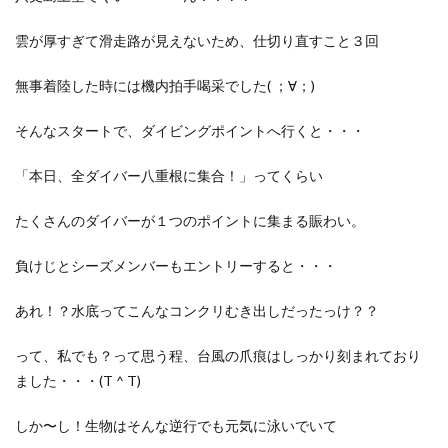
雲が厚すぎて滑走路が見えないため、仕切り直すこと３回
無事着陸した時には機内拍手喝采でした( ；∀；)
そんなスタートで、ダイビングポイントへ行くと・・・
「本日、全ダイバー八重根に集合！」ってくらい
たくさんのダイバーが１つのポイントに集まる賑わい。
負けじとシーズメンバーもエントリーすると・・・
あれ！？水底ってこんなコンクリむき出しだったっけ？？
って、私でも？って思う程、台風の爪痕はしっかり刻まれており
ました・・・(T ^ T)
しか〜し！生物はそんな逆行でも元気に泳いでいて