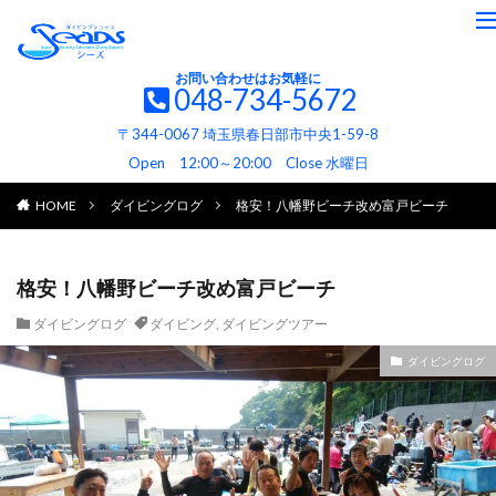
お問い合わせはお気軽に
048-734-5672
〒344-0067 埼玉県春日部市中央1-59-8
Open 12:00～20:00 Close 水曜日
HOME
ダイビングログ
格安！八幡野ビーチ改め富戸ビーチ
格安！八幡野ビーチ改め富戸ビーチ
ダイビングログ
ダイビング
,
ダイビングツアー
ダイビングログ