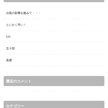
台風の影響を鑑みて・・・
とにかく早い！
S.N
五十部
真櫻
最近のコメント
カテゴリー