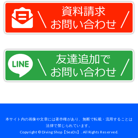
本サイト内の画像や文章には著作権があり、無断で転載・流用することは
法律で禁じられています。
Copyright © Diving Shop【SeaDs】. All Rights Reserved.