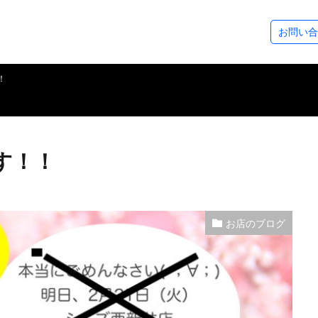
ステップアップコース
ダイビングツアー
SeaDsについ
お問い合
コース
ース
アドベンチャーダイバー
アドバンスドOWダイバー
レスキューダイバー
スペシャルティー
EFR（救急救命法）
マスタースクーバダイバー
プロダイバーコース
その他のコース
フォトギャラリー
ダイビングログ
ツアースケジュール
アクセスについ
スタッフ紹介
各種割引制度
レンタル＆サー
シーズから皆様
！
す！！
お店のブログ