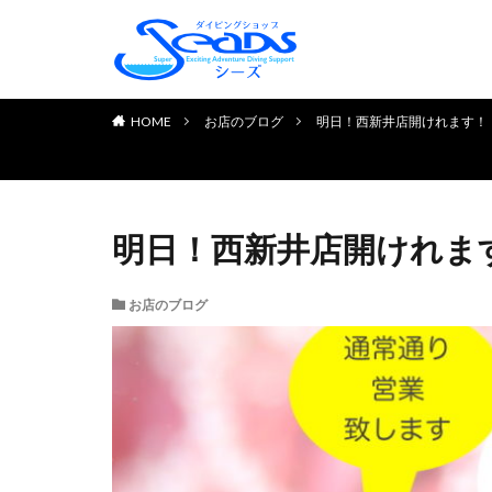
TOP PAGE
初めてのお客様へ
ダイビングライセンス取得
お申し込みの流れ
よくある質問
チェック＆リフレッシュコ
体験ダイビング
お客様の声
HOME
お店のブログ
明日！西新井店開けれます！
明日！西新井店開けれま
お店のブログ