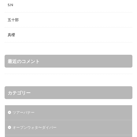
S.N
五十部
真櫻
最近のコメント
カテゴリー
ツアーバナー
オープンウォタ〜ダイバー