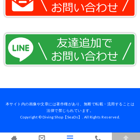
本サイト内の画像や文章には著作権があり、無断で転載・流用することは
法律で禁じられています。
Copyright © Diving Shop【SeaDs】. All Rights Reserved.