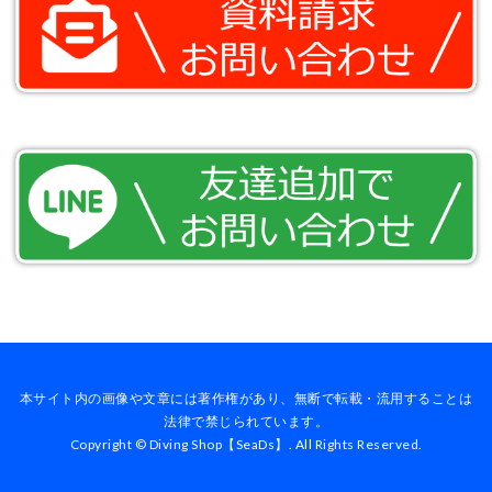
本サイト内の画像や文章には著作権があり、無断で転載・流用することは
法律で禁じられています。
Copyright © Diving Shop【SeaDs】. All Rights Reserved.