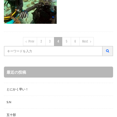
Prev
2
3
4
5
6
Next
最近の投稿
とにかく早い！
S.N
五十部