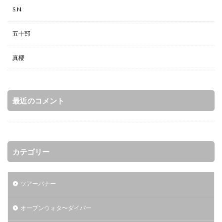
S.N
五十部
真櫻
最近のコメント
カテゴリー
ツアーバナー
オープンウォタ〜ダイバー