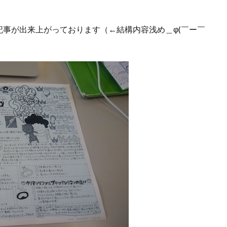
事が出来上がっております（←結構内容浅め＿φ(￣ー￣