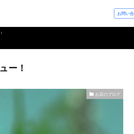
ステップアップコース
ダイビングツアー
SeaDsについ
お問い合
コース
ース
アドベンチャーダイバー
アドバンスドOWダイバー
レスキューダイバー
スペシャルティー
EFR（救急救命法）
マスタースクーバダイバー
プロダイバーコース
その他のコース
フォトギャラリー
ダイビングログ
ツアースケジュール
アクセスについ
スタッフ紹介
各種割引制度
レンタル＆サー
シーズから皆様
！
ビュー！
お店のブログ