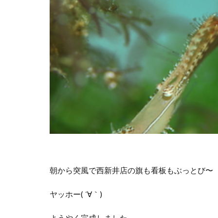
朝から突風で西新井店の旗も看板もぶっとび〜
ヤッホー( ´∀｀)
ようやく完成しました