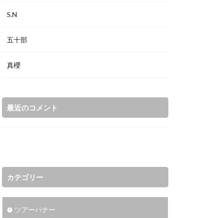
S.N
五十部
真櫻
最近のコメント
カテゴリー
ツアーバナー