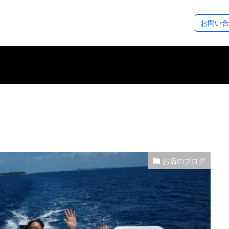
ステップアップコース
ダイビングツアー
SeaDsについ
お問い合
コース
ース
アドベンチャーダイバー
アドバンスドOWダイバー
レスキューダイバー
スペシャルティー
EFR（救急救命法）
マスタースクーバダイバー
プロダイバーコース
その他のコース
フォトギャラリー
ダイビングログ
ツアースケジュール
アクセスについ
スタッフ紹介
各種割引制度
レンタル＆サー
シーズから皆様
お店のブログ