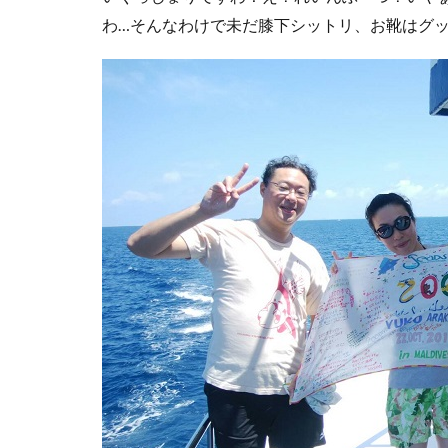
わ…そんなわけで未だ膝下シットリ、お靴はグ