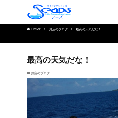
TOP PAGE
初めてのお客様へ
ダイビングライセンス取得
お申し込みの流れ
よくある質問
チェック＆リフレッシュコ
体験ダイビング
お客様の声
HOME
お店のブログ
最高の天気だな！
最高の天気だな！
お店のブログ