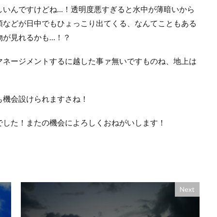
しいんですけどね…！透明度悪すぎると水中が薄暗いから
類などが日中でもひょっこり出てくる、なんてこともある
物が見れるかも…！？
マネージメントするに越した事ァ無いですものね、地上は
も機会設けられますさね！
でした！またの機会によろしくおねがいします！
Next