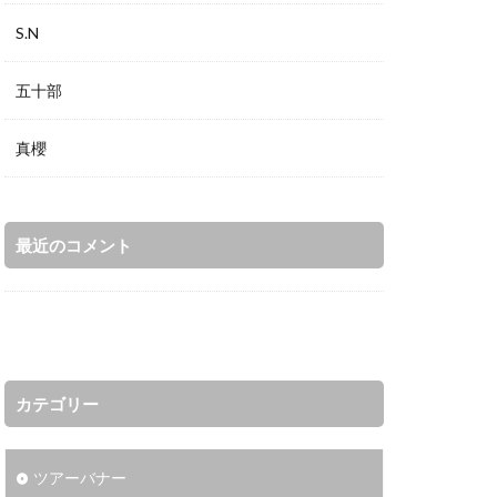
S.N
五十部
真櫻
最近のコメント
カテゴリー
ツアーバナー