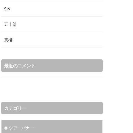
S.N
五十部
真櫻
最近のコメント
カテゴリー
ツアーバナー