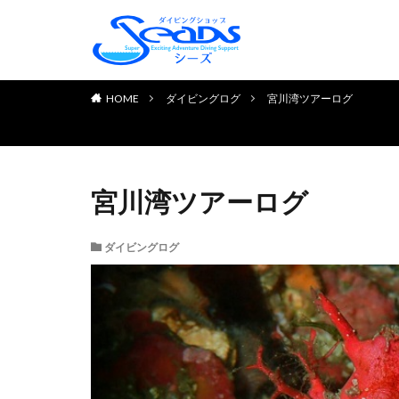
TOP PAGE
初めてのお客様へ
ダイビングライセンス取得
お申し込みの流れ
よくある質問
チェック＆リフレッシュコ
体験ダイビング
お客様の声
HOME
ダイビングログ
宮川湾ツアーログ
宮川湾ツアーログ
ダイビングログ