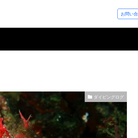
ステップアップコース
ダイビングツアー
SeaDsについ
お問い合
コース
ース
アドベンチャーダイバー
アドバンスドOWダイバー
レスキューダイバー
スペシャルティー
EFR（救急救命法）
マスタースクーバダイバー
プロダイバーコース
その他のコース
フォトギャラリー
ダイビングログ
ツアースケジュール
アクセスについ
スタッフ紹介
各種割引制度
レンタル＆サー
シーズから皆様
ダイビングログ