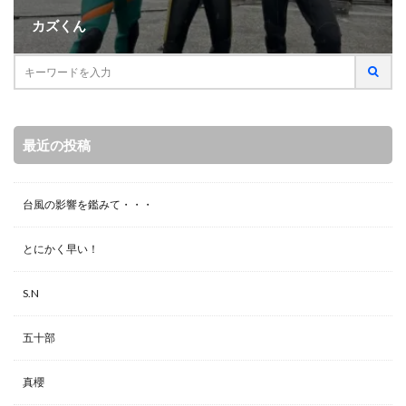
カズくん
最近の投稿
台風の影響を鑑みて・・・
とにかく早い！
S.N
五十部
真櫻