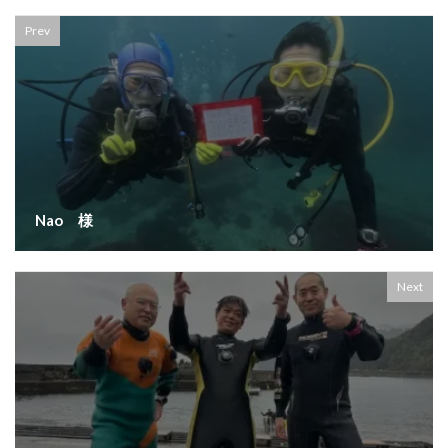
Prev
Nao 様
Next