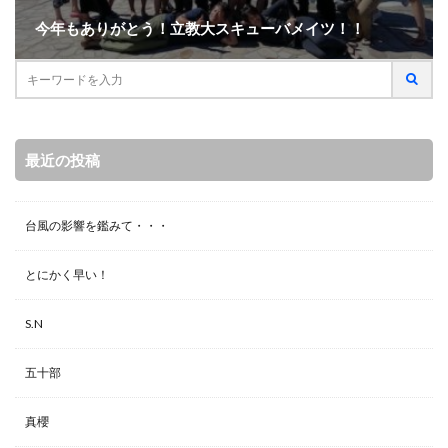
今年もありがとう！立教大スキューバメイツ！！
最近の投稿
台風の影響を鑑みて・・・
とにかく早い！
S.N
五十部
真櫻