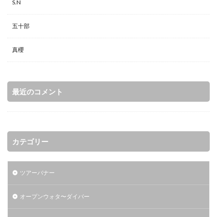
S.N
五十部
真櫻
最近のコメント
カテゴリー
ツアーバナー
オープンウォタ〜ダイバー